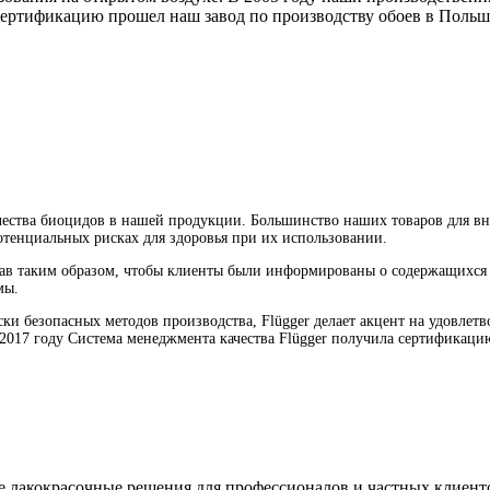
сертификацию прошел наш завод по производству обоев в Польше
чества биоцидов в нашей продукции. Большинство наших товаров для в
тенциальных рисках для здоровья при их использовании.
тав таким образом, чтобы клиенты были информированы о содержащихся 
мы.
 безопасных методов производства, Flügger делает акцент на удовлетво
2017 году Система менеджмента качества Flügger получила сертификацию
е лакокрасочные решения для профессионалов и частных клиент