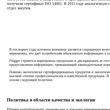
получили сертификат ISO 14001. В 2011 году аналогичную 
отдел закупок.
В последние годы основное внимание уделяется сокращению коли
маркировку, что дает потребителям объективную информацию о по
Flügger стремится маркировать продукцию и декларировать ее сос
предоставления информации, превышающей законодательные нор
Помимо экологически сертифицированных продуктов и экологически
высокой степени профессионализма и качественной продукции. В 
основе следующей политики.
Политика в области качества и экологии
Flügger разрабатывает, производит и продает инновационны