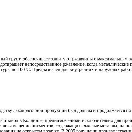
ый грунт, обеспечивает защиту от ржавчины с максимальным 
отвращает непосредственное ржавление, когда металлические 
туры до 100°С. Предназначен для внутренних и наружных работ 
одству лакокрасочной продукции был долгим и продолжается по 
новый завод в Колдинге, предназначенный исключительно для про
тало замещение пигментов, содержащих тяжелые металлы, на н
ования на открытом воздухе. В 2005 году наши производстве