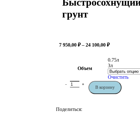
Быстросохнущий
грунт
7 950,00
₽
–
24 100,00
₽
0.75л
3л
Объем
Очистить
В корзину
Поделиться: