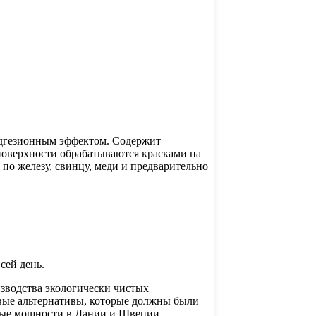
адгезионным эффектом. Содержит
поверхности обрабатываются красками на
по железу, свинцу, меди и предварительно
сей день.
изводства экологически чистых
овые альтернативы, которые должны были
нные мощности в Дании и Швеции