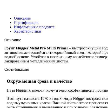
Описание
Сертификация
Информация о продукте
Характеристики
Описание
Грунт Flugger Metal Pro Multi Primer
– быстросохнущий водн
антивоспламеняющийся антикорозийнный агент, который пред
водной основе. Устойчив к постоянному воздействию темпера
лакированным металлическим листам.
Сертификация
Окружающая среда и качество
Путь Flügger к экологичному и энергоэффективному произв
Этот путь начался в 1970-х годах, когда Flügger построил 
водоэмульсионных красок. Важной частью этого процесса с
быть устойчивыми к выцветанию и пригодными для использ