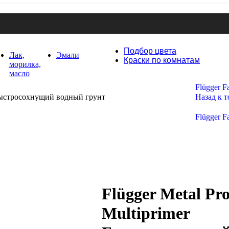
Подбор цвета
Лак,
Эмали
Краски по комнатам
морилка,
масло
Flügger 
r Быстросохнущий водный грунт
Назад к 
Flügger F
Flügger Metal Pr
Multiprimer